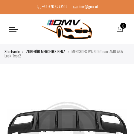
+43 676 4773102
dmv@gmx.at
0
Startseite
ZUBEHÖR MERCEDES BENZ
MERCEDES W176 Diffusor AMG A45-
Look Type2