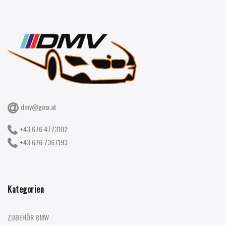
dmv@gmx.at
+43 676 4773102
+43 676 7367193
Kategorien
ZUBEHÖR BMW