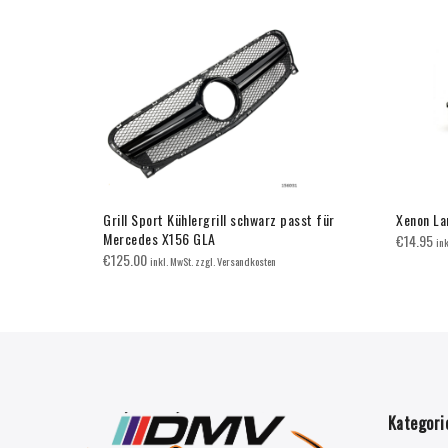
 Mercedes
Grill Sport Kühlergrill schwarz passt für
Xenon La
T
Mercedes X156 GLA
€
14.95
in
€
125.00
inkl. MwSt. zzgl. Versandkosten
Kategori