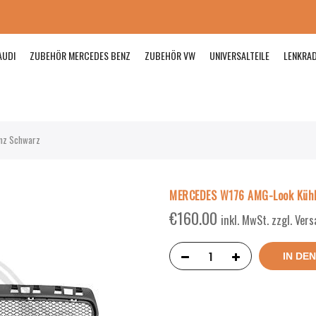
AUDI
ZUBEHÖR MERCEDES BENZ
ZUBEHÖR VW
UNIVERSALTEILE
LENKRA
anz Schwarz
MERCEDES W176 AMG-Look Kühle
€
160.00
inkl. MwSt. zzgl. Ver
IN DE