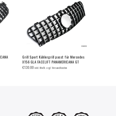
ICANA
Grill Sport Kühlergrill passt für Mercedes
Grill Sport 
X156 GLA FACELIFT PANAMERICANA GT
W176 VORFA
€
130.00
€
120.00
inkl. MwSt. zzgl. Versandkosten
inkl.