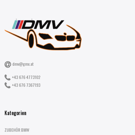
dmv@gmx.at
+43 676 4773102
+43 676 7367193
Kategorien
ZUBEHÖR BMW