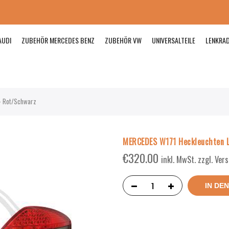
AUDI
ZUBEHÖR MERCEDES BENZ
ZUBEHÖR VW
UNIVERSALTEILE
LENKRA
– Rot/Schwarz
MERCEDES W171 Heckleuchten L
€
320.00
inkl. MwSt. zzgl. Ve
IN DE