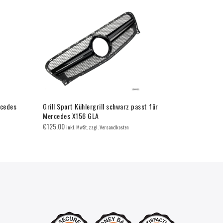
rcedes
Grill Sport Kühlergrill schwarz passt für
Grill Sport 
Mercedes X156 GLA
W176 FACEL
€
125.00
€
125.00
inkl. MwSt. zzgl. Versandkosten
inkl.