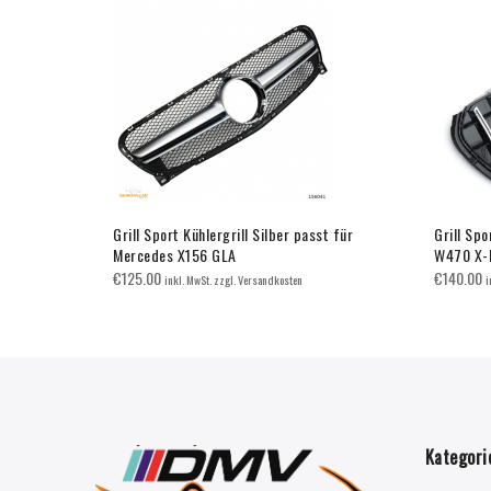
 Mercedes
Grill Sport Kühlergrill Silber passt für
Grill Spo
K
Mercedes X156 GLA
W470 X-
€
125.00
€
140.00
inkl. MwSt. zzgl. Versandkosten
i
Kategori