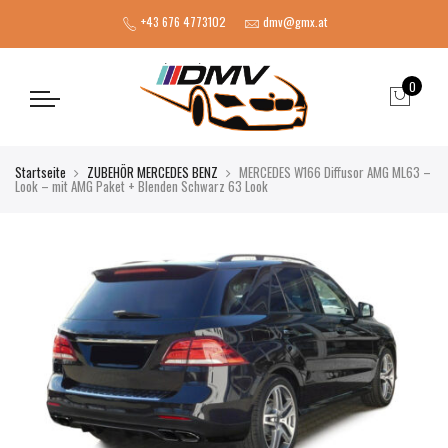
+43 676 4773102
dmv@gmx.at
0
Startseite
ZUBEHÖR MERCEDES BENZ
MERCEDES W166 Diffusor AMG ML63 –
Look – mit AMG Paket + Blenden Schwarz 63 Look