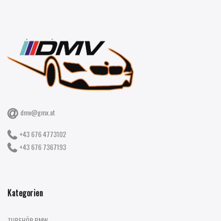
dmv@gmx.at
+43 676 4773102
+43 676 7367193
Kategorien
ZUBEHÖR BMW