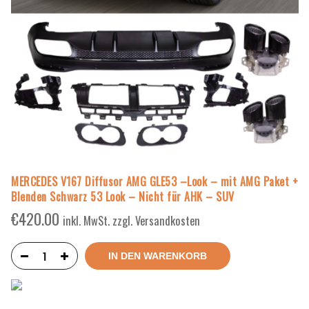
MERCEDES V167 Diffusor AMG GLE53 –Look – mit AMG Paket +
Blenden Schwarz 53 Look – Nicht für AHK – SUV
€
420.00
inkl. MwSt. zzgl. Versandkosten
IN DEN WARENKORB