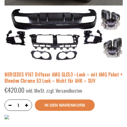
MERCEDES V167 Diffusor AMG GLE53 –Look – mit AMG Paket +
Blenden Chrome 53 Look – Nicht für AHK – SUV
€
420.00
inkl. MwSt. zzgl. Versandkosten
IN DEN WARENKORB