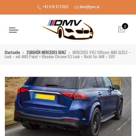
+43 676 4773102
dmv@gmx.at
0
Startseite
ZUBEHÖR MERCEDES BENZ
MERCEDES V167 Diffusor AMG GLE53 –
Look – mit AMG Paket + Blenden Chrome 53 Look – Nicht für AHK – SUV