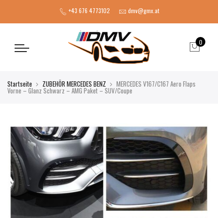
+43 676 4773102
dmv@gmx.at
0
Startseite
ZUBEHÖR MERCEDES BENZ
MERCEDES V167/C167 Aero Flaps
Vorne – Glanz Schwarz – AMG Paket – SUV/Coupe