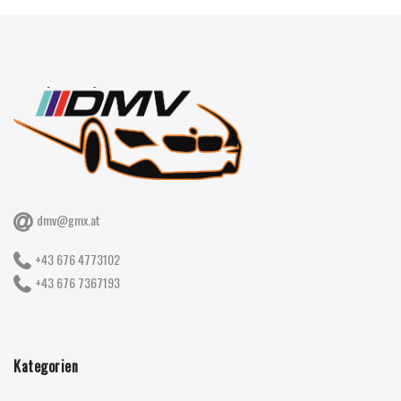
dmv@gmx.at
+43 676 4773102
+43 676 7367193
Kategorien