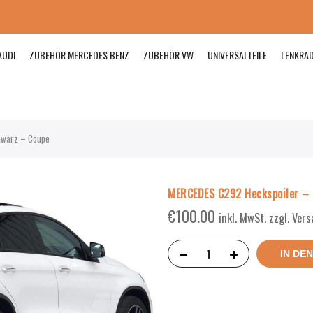
AUDI
ZUBEHÖR MERCEDES BENZ
ZUBEHÖR VW
UNIVERSALTEILE
LENKRA
hwarz – Coupe
MERCEDES C292 Heckspoiler – 
€
100.00
inkl. MwSt. zzgl. Ver
IN DE