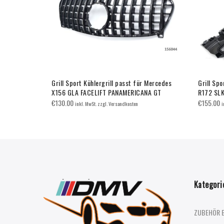
 Mercedes
Grill Sport Kühlergrill passt für Mercedes
Grill Spo
X156 GLA FACELIFT PANAMERICANA GT
R172 SL
€
130.00
€
155.00
inkl. MwSt. zzgl. Versandkosten
i
Kategori
ZUBEHÖR 