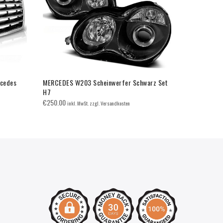
rcedes
MERCEDES W203 Scheinwerfer Schwarz Set
Grill Sport 
H7
W176 VORFA
€
250.00
€
120.00
inkl. MwSt. zzgl. Versandkosten
inkl.