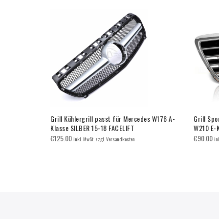
 Mercedes
Grill Kühlergrill passt für Mercedes W176 A-
Grill Spo
CANA GT
Klasse SILBER 15-18 FACELIFT
W210 E-
€
125.00
€
90.00
inkl. MwSt. zzgl. Versandkosten
in