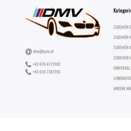
Kategori
ZUBEHÖR 
ZUBEHÖR 
ZUBEHÖR 
dmv@gmx.at
ZUBEHÖR 
+43 676 4773102
UNIVERSAL
+43 676 7367193
LENKRADV
ANDERE MA