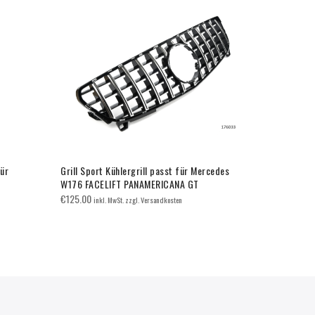
für
Grill Sport Kühlergrill passt für Mercedes
Grill Sport 
W176 FACELIFT PANAMERICANA GT
W470 X-KLA
Grill Sport 
€
125.00
inkl. MwSt. zzgl. Versandkosten
W470 X-KLA
€
140.00
inkl.