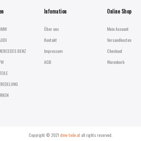
en
Infomation
Online Shop
BMW
Über uns
Mein Account
AUDI
Kontakt
Versandkosten
MERCEDES BENZ
Impressum
Checkout
VW
AGB
Warenkorb
TEILE
EREDELUNG
RKEN
Copyright © 2021
dmv-teile.at
all rights reserved.