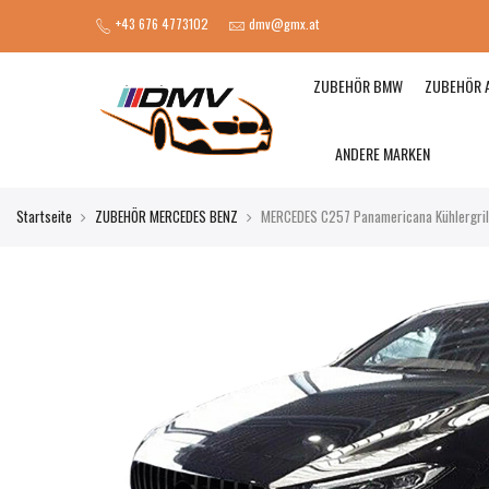
+43 676 4773102
dmv@gmx.at
ZUBEHÖR BMW
ZUBEHÖR 
ANDERE MARKEN
Startseite
ZUBEHÖR MERCEDES BENZ
MERCEDES C257 Panamericana Kühlergril