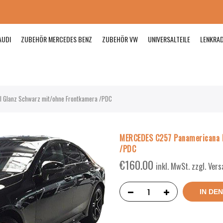
AUDI
ZUBEHÖR MERCEDES BENZ
ZUBEHÖR VW
UNIVERSALTEILE
LENKRA
l Glanz Schwarz mit/ohne Frontkamera /PDC
MERCEDES C257 Panamericana K
/PDC
€
160.00
inkl. MwSt. zzgl. Ver
IN DE