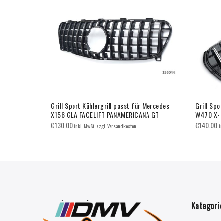
 Mercedes
Grill Sport Kühlergrill passt für Mercedes
Grill Spo
NA GT
X156 GLA FACELIFT PANAMERICANA GT
W470 X-
€
130.00
€
140.00
inkl. MwSt. zzgl. Versandkosten
i
Kategori