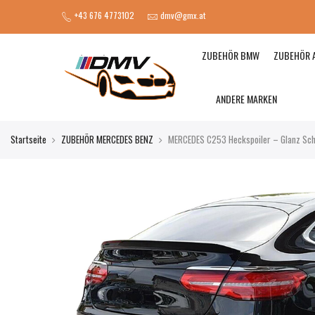
+43 676 4773102
dmv@gmx.at
ZUBEHÖR BMW
ZUBEHÖR 
ANDERE MARKEN
Startseite
ZUBEHÖR MERCEDES BENZ
MERCEDES C253 Heckspoiler – Glanz Sch