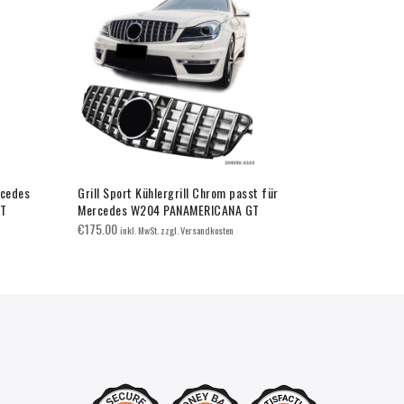
rcedes
Grill Sport Kühlergrill Chrom passt für
Grill Sport 
GT
Mercedes W204 PANAMERICANA GT
W177 V177 
€
175.00
€
120.00
inkl. MwSt. zzgl. Versandkosten
inkl.