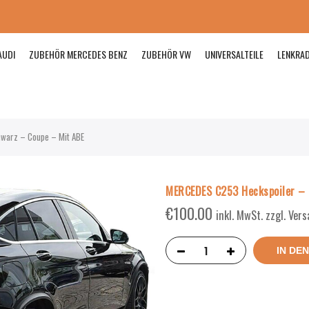
AUDI
ZUBEHÖR MERCEDES BENZ
ZUBEHÖR VW
UNIVERSALTEILE
LENKRA
warz – Coupe – Mit ABE
MERCEDES C253 Heckspoiler – 
€
100.00
inkl. MwSt. zzgl. Ver
IN DE