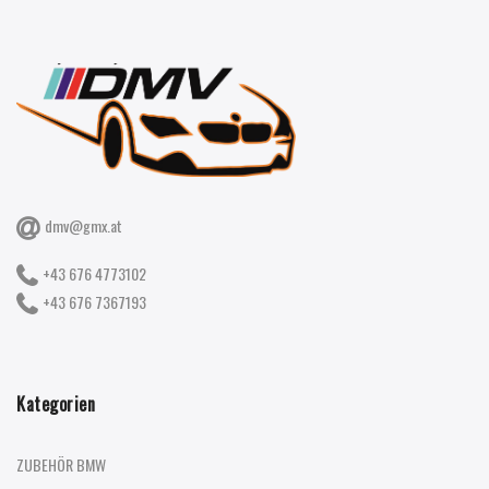
dmv@gmx.at
+43 676 4773102
+43 676 7367193
Kategorien
ZUBEHÖR BMW