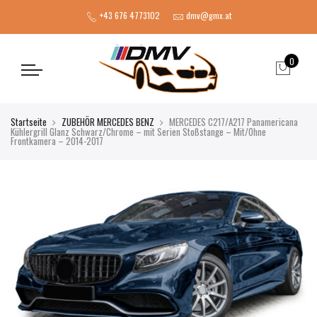
+43 676 4773102
dmv@gmx.at
0
Startseite
ZUBEHÖR MERCEDES BENZ
MERCEDES C217/A217 Panamericana
Kühlergrill Glanz Schwarz/Chrome – mit Serien Stoßstange – Mit/Ohne
Frontkamera – 2014-2017