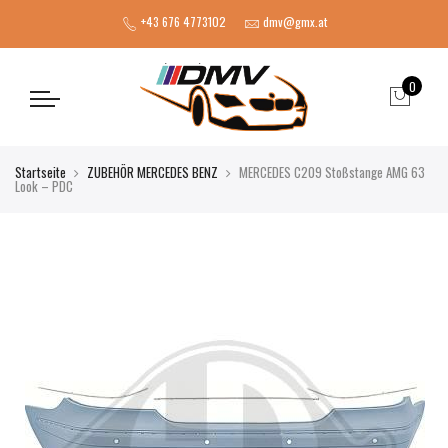
+43 676 4773102
dmv@gmx.at
0
Startseite
ZUBEHÖR MERCEDES BENZ
MERCEDES C209 Stoßstange AMG 63
Look – PDC