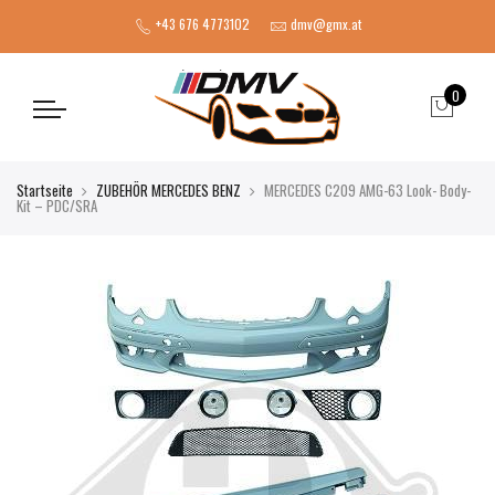
+43 676 4773102
dmv@gmx.at
0
Startseite
ZUBEHÖR MERCEDES BENZ
MERCEDES C209 AMG-63 Look- Body-
Kit – PDC/SRA