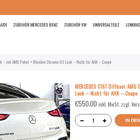
AUDI
ZUBEHÖR MERCEDES BENZ
ZUBEHÖR VW
UNIVERSALTEILE
LENKRA
 – mit AMG Paket + Blenden Chrome 63 Look – Nicht für AHK – Coupe
MERCEDES C167 Diffusor AMG G
Look – Nicht für AHK – Coupe
€
550.00
inkl. MwSt. zzgl. Ve
IN DE