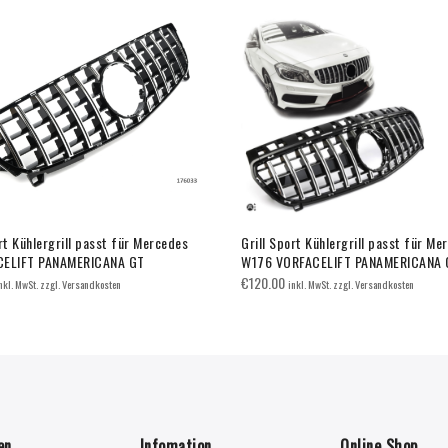
rt Kühlergrill passt für Mercedes
Grill Sport Kühlergrill passt für Me
CELIFT PANAMERICANA GT
W176 VORFACELIFT PANAMERICANA 
€
120.00
nkl. MwSt. zzgl. Versandkosten
inkl. MwSt. zzgl. Versandkosten
en
Infomation
Online Shop