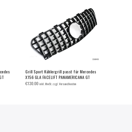
rcedes
Grill Sport Kühlergrill passt für Mercedes
Grill Sport 
GT
X156 GLA FACELIFT PANAMERICANA GT
W177 V177 
€
130.00
€
120.00
inkl. MwSt. zzgl. Versandkosten
inkl.