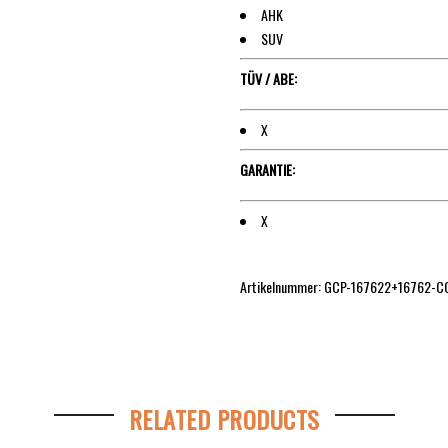
AHK
SUV
TÜV / ABE:
X
GARANTIE:
X
Artikelnummer: GCP-167622+16762-C
RELATED PRODUCTS