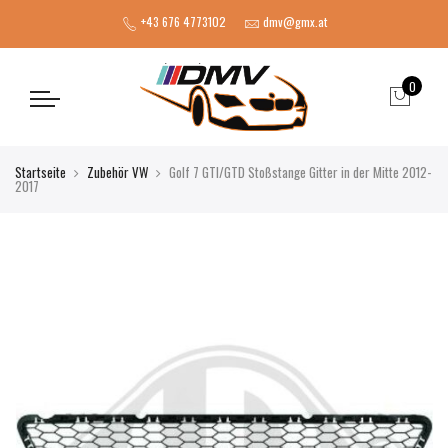
+43 676 4773102
dmv@gmx.at
0
Startseite
Zubehör VW
Golf 7 GTI/GTD Stoßstange Gitter in der Mitte 2012-
2017