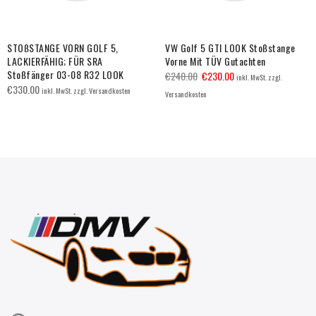
STOßSTANGE VORN GOLF 5,
VW Golf 5 GTI LOOK Stoßstange
LACKIERFÄHIG; FÜR SRA
Vorne Mit TÜV Gutachten
Stoßfänger 03-08 R32 LOOK
€
240.00
€
230.00
inkl. MwSt. zzgl.
€
330.00
inkl. MwSt. zzgl. Versandkosten
Versandkosten