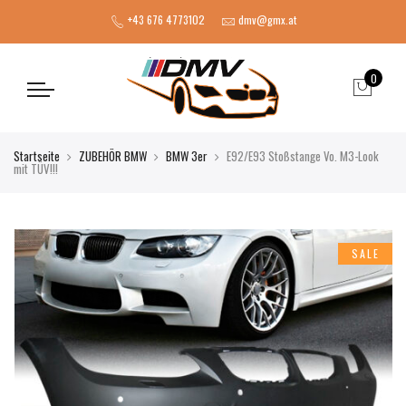
+43 676 4773102
dmv@gmx.at
0
Startseite
ZUBEHÖR BMW
BMW 3er
E92/E93 Stoßstange Vo. M3-Look
mit TÜV!!!
SALE