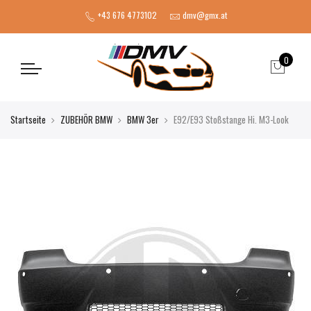
+43 676 4773102
dmv@gmx.at
0
Startseite
ZUBEHÖR BMW
BMW 3er
E92/E93 Stoßstange Hi. M3-Look