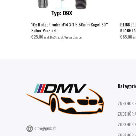
werfer für
10x Radschraube M14 X 1,5 50mm Kugel 60°
BLINKLEU
Silber Verzinkt
KLARGL
€
25.00
€
85.00
inkl. MwSt. zzgl. Versandkosten
in
Kategori
ZUBEHÖR 
ZUBEHÖR 
ZUBEHÖR 
dmv@gmx.at
ZUBEHÖR 