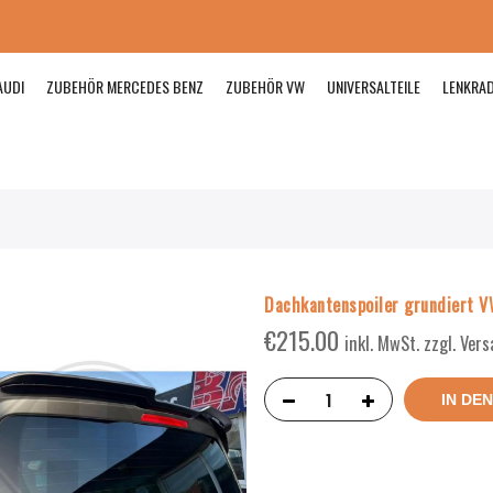
AUDI
ZUBEHÖR MERCEDES BENZ
ZUBEHÖR VW
UNIVERSALTEILE
LENKRA
Dachkantenspoiler grundiert 
€
215.00
inkl. MwSt. zzgl. Ver
IN DE