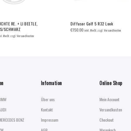
CHTE RE. + LI BEETLE,
Diffusor Golf 5 R32 Look
AS/SCHWARZ
€
150.00
inkl. MwSt. zzgl. Versandkosten
kl. MwSt. zzgl. Versandkosten
en
Infomation
Online Shop
BMW
Über uns
Mein Account
AUDI
Kontakt
Versandkosten
MERCEDES BENZ
Impressum
Checkout
VW
AGB
Warenkorb