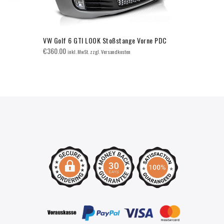
VW Golf 6 GTI LOOK Stoßstange Vorne PDC
VW Golf 5 G
Neblern
€
360.00
inkl. MwSt. zzgl. Versandkosten
€
269.00
inkl