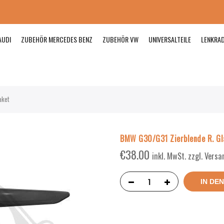
AUDI
ZUBEHÖR MERCEDES BENZ
ZUBEHÖR VW
UNIVERSALTEILE
LENKRA
aket
BMW G30/G31 Zierblende R. Gl
€
38.00
inkl. MwSt. zzgl. Vers
IN DE