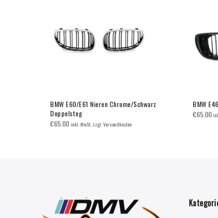
Sale
arz
BMW E60/E61 Nieren Chrome/Schwarz
BMW E46 
Doppelsteg
€
65.00
in
€
65.00
kosten
inkl. MwSt. zzgl. Versandkosten
Kategori