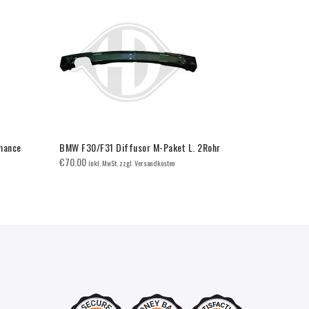
mance
BMW F30/F31 Diffusor M-Paket L. 2Rohr
E70/E71/F25
Schwarz/C
€
70.00
inkl. MwSt. zzgl. Versandkosten
€
40.00
inkl. 