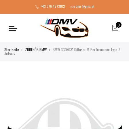
+43 676 4773102
dmv@gmx.at
0
Startseite
ZUBEHÖR BMW
BMW G30/G31 Diffusor M-Performance Type-2
Aufsatz