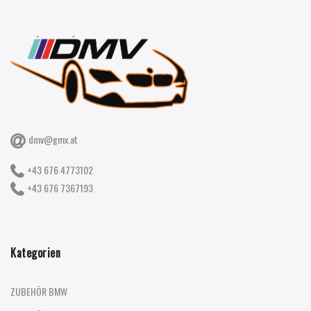
dmv@gmx.at
+43 676 4773102
+43 676 7367193
Kategorien
ZUBEHÖR BMW