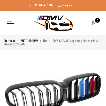
+43 676 4773102
dmv@gmx.at
0
Startseite
ZUBEHÖR BMW
5er
BMW G30/31 Doppelsteg Nieren mit M-
Striche 2020-2023