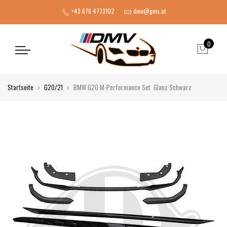
+43 676 4773102
dmv@gmx.at
0
Startseite
G20/21
BMW G20 M-Performance Set Glanz Schwarz