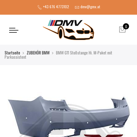
+43 676 4773102
dmv@gmx.at
0
Startseite
ZUBEHÖR BMW
BMW G11 Stoßstange Hi. M-Paket mit
Parkassistent