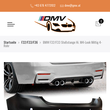
+43 676 4773102
dmv@gmx.at
0
Startseite
F32/F33/F36
BMW F32/F33 Stoßstange Hi. M4-Look Mittig 4-
Rohr