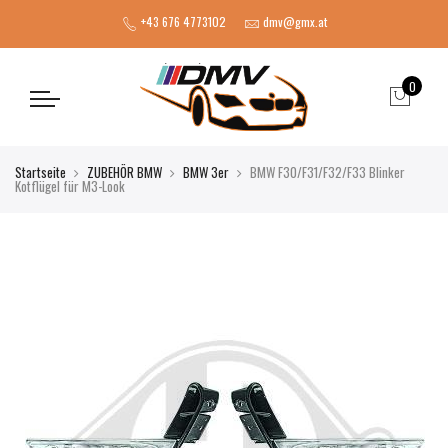
+43 676 4773102
dmv@gmx.at
0
Startseite
ZUBEHÖR BMW
BMW 3er
BMW F30/F31/F32/F33 Blinker
Kotflügel für M3-Look