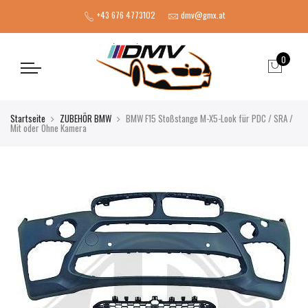
+43 676 4773102
dmv@gmx.at
0
Startseite
ZUBEHÖR BMW
BMW F15 Stoßstange M-X5-Look für PDC / SRA /
Mit oder Ohne Kamera