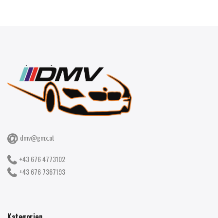
dmv@gmx.at
+43 676 4773102
+43 676 7367193
Kategorien