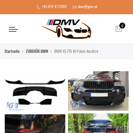
+43 676 4773102
dmv@gmx.at
0
Startseite
ZUBEHÖR BMW
BMW X5 F15 M-Paket Ansätze