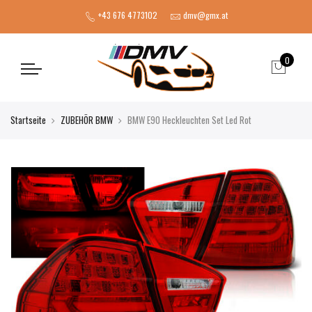
+43 676 4773102
dmv@gmx.at
0
Startseite
ZUBEHÖR BMW
BMW E90 Heckleuchten Set Led Rot