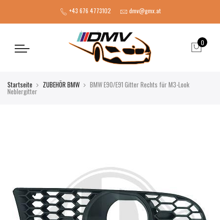
+43 676 4773102
dmv@gmx.at
0
Startseite
ZUBEHÖR BMW
BMW E90/E91 Gitter Rechts für M3-Look
Neblergitter