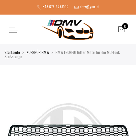
+43 676 4773102
dmv@gmx.at
0
Startseite
ZUBEHÖR BMW
BMW E90/E91 Gitter Mitte für die M3-Look
Stoßstange