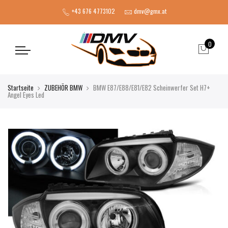
+43 676 4773102
dmv@gmx.at
0
Startseite
ZUBEHÖR BMW
BMW E87/E88/E81/E82 Scheinwerfer Set H7+
Angel Eyes Led