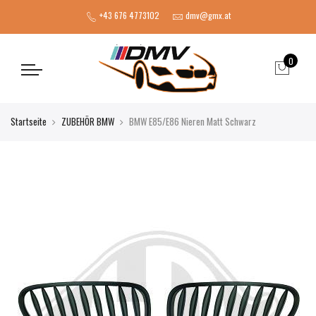
+43 676 4773102
dmv@gmx.at
0
Startseite
ZUBEHÖR BMW
BMW E85/E86 Nieren Matt Schwarz