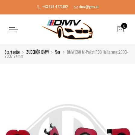
+43 676 4773102
dmv@gmx.at
0
Startseite
ZUBEHÖR BMW
5er
BMW E60 M-Paket PDC Halterung 2003-
2007 24mm