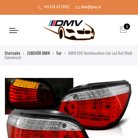
+43 676 4773102
dmv@gmx.at
0
Startseite
ZUBEHÖR BMW
5er
BMW E60 Heckleuchten Set Led Rot/Weiß
Dynamisch