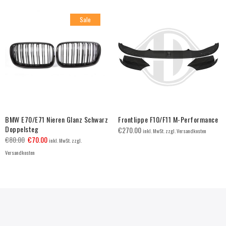
Sale
BMW E70/E71 Nieren Glanz Schwarz
Frontlippe F10/F11 M-Performance
Doppelsteg
€
270.00
inkl. MwSt. zzgl. Versandkosten
€
80.00
€
70.00
inkl. MwSt. zzgl.
Versandkosten