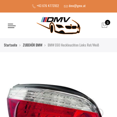
+43 676 4773102
dmv@gmx.at
0
Startseite
ZUBEHÖR BMW
BMW E60 Heckleuchten Links Rot/Weiß