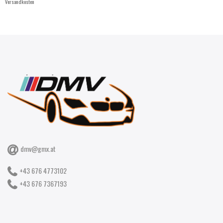
Versandkosten
dmv@gmx.at
+43 676 4773102
+43 676 7367193