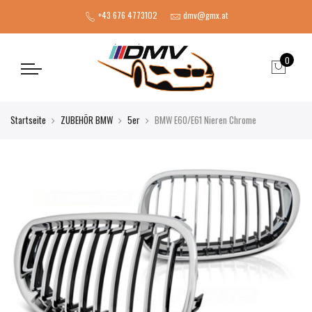
+43 676 4773102
dmv@gmx.at
0
Startseite
ZUBEHÖR BMW
5er
BMW E60/E61 Nieren Chrome