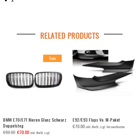
RELATED PRODUCTS
Sale
BMW E70/E71 Nieren Glanz Schwarz
E92/E93 Flaps Vo. M-Paket
Doppelsteg
€
70.00
inkl. MwSt. zzgl. Versandkosten
€
80.00
€
70.00
inkl. MwSt. zzgl.