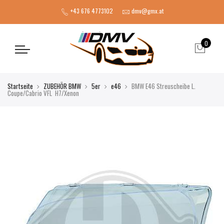
+43 676 4773102
dmv@gmx.at
0
Startseite
ZUBEHÖR BMW
5er
e46
BMW E46 Streuscheibe L.
Coupe/Cabrio VFL H7/Xenon