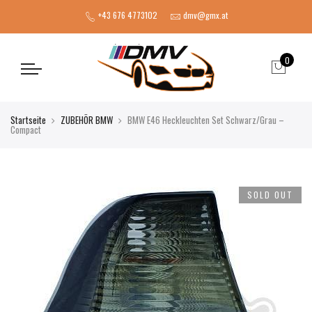
+43 676 4773102
dmv@gmx.at
0
Startseite
ZUBEHÖR BMW
BMW E46 Heckleuchten Set Schwarz/Grau –
Compact
SOLD OUT