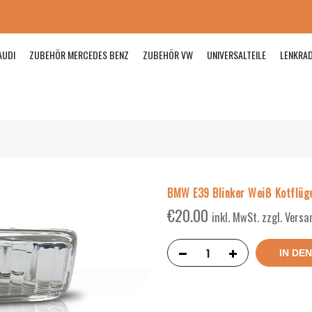
AUDI
ZUBEHÖR MERCEDES BENZ
ZUBEHÖR VW
UNIVERSALTEILE
LENKRA
BMW E39 Blinker Weiß Kotflüg
€
20.00
inkl. MwSt. zzgl. Vers
IN DE