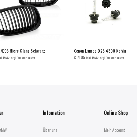
E93 Niere Glanz Schwarz
Xenon Lampe D2S 4300 Kelvin
€
14.95
kl. MwSt. zzgl. Versandkosten
inkl. MwSt. zzgl. Versandkosten
en
Infomation
Online Shop
BMW
Über uns
Mein Account