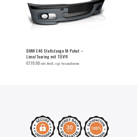
BMW E46 Stoßstange M-Paket –
BMW F30/F31
Limo/Touring mit TÜV!!!
€
75.00
inkl. 
€
170.00
inkl. MwSt. zzgl. Versandkosten