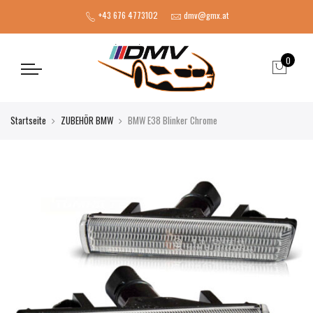
+43 676 4773102
dmv@gmx.at
0
Startseite
ZUBEHÖR BMW
BMW E38 Blinker Chrome