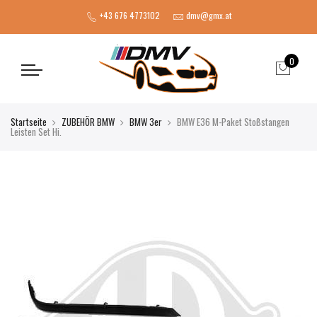
+43 676 4773102
dmv@gmx.at
0
Startseite
ZUBEHÖR BMW
BMW 3er
BMW E36 M-Paket Stoßstangen
Leisten Set Hi.