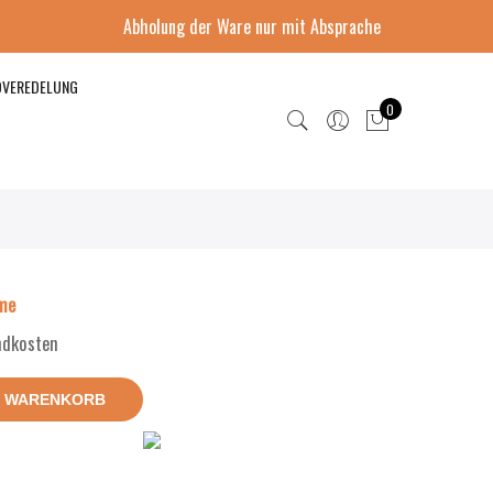
Abholung der Ware nur mit Absprache
DVEREDELUNG
0
me
andkosten
N WARENKORB