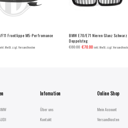
F11 Frontlippe M5-Perfromance
BMW E70/E71 Nieren Glanz Schwarz
Doppelsteg
€
80.00
€
70.00
inkl. MwSt. zzgl. Versandkosten
inkl. MwSt. zzgl. Versandkost
en
Infomation
Online Shop
BMW
Über uns
Mein Account
AUDI
Kontakt
Versandkosten