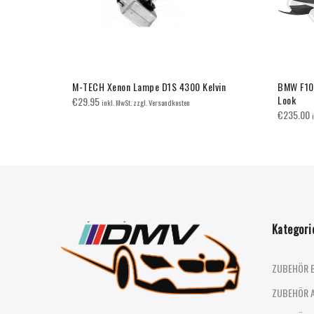
rz
M-TECH Xenon Lampe D1S 4300 Kelvin
BMW F10/
Look
€
29.95
inkl. MwSt. zzgl. Versandkosten
€
235.00
Kategori
ZUBEHÖR 
ZUBEHÖR 