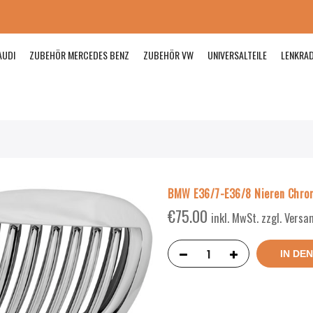
AUDI
ZUBEHÖR MERCEDES BENZ
ZUBEHÖR VW
UNIVERSALTEILE
LENKRA
BMW E36/7-E36/8 Nieren Chro
€
75.00
inkl. MwSt. zzgl. Vers
IN DE