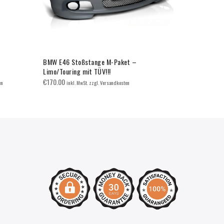
BMW E46 Stoßstange M-Paket –
BMW E92/E9
Limo/Touring mit TÜV!!!
Doppelsteg
€
170.00
€
65.00
en
inkl. MwSt. zzgl. Versandkosten
inkl. 