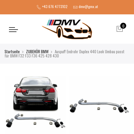
+43 676 4773102
dmv@gmx.at
0
Startseite
ZUBEHÖR BMW
Auspuff Endrohr Duplex 440 Look Umbau passt
für BMW F32 F33 F36 425 428 430