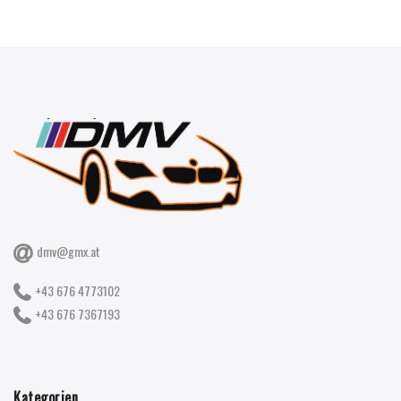
dmv@gmx.at
+43 676 4773102
+43 676 7367193
Kategorien