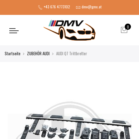
+43 676 4773102
dmv@gmx.at
0
Startseite
ZUBEHÖR AUDI
AUDI Q7 Trittbretter