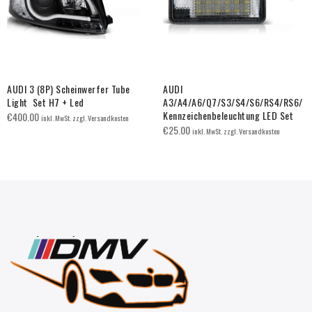
AUDI 3 (8P) Scheinwerfer Tube
AUDI
Light Set H7 + Led
A3/A4/A6/Q7/S3/S4/S6/RS4/RS6/
Kennzeichenbeleuchtung LED Set
€
400.00
inkl. MwSt. zzgl. Versandkosten
€
25.00
inkl. MwSt. zzgl. Versandkosten