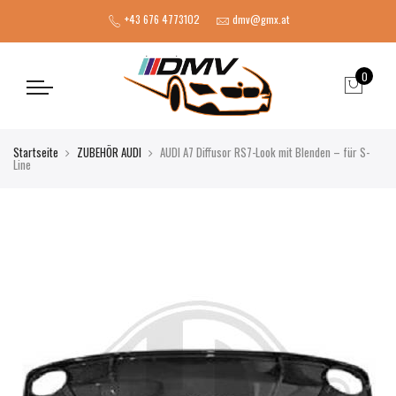
+43 676 4773102
dmv@gmx.at
0
Startseite
ZUBEHÖR AUDI
AUDI A7 Diffusor RS7-Look mit Blenden – für S-
Line