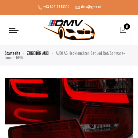
+43 676 4773102
dmv@gmx.at
0
Startseite
ZUBEHÖR AUDI
AUDI A6 Heckleuchten Set Led Rot/Schwarz–
Limo – 6PIN