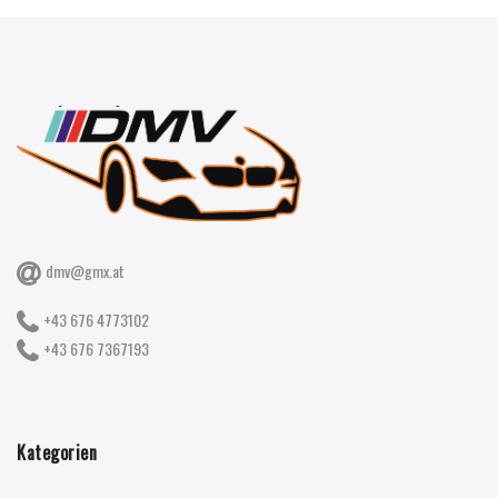
dmv@gmx.at
+43 676 4773102
+43 676 7367193
Kategorien